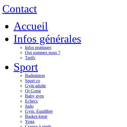
Contact
Accueil
Infos générales
Infos pratiques
Qui sommes nous ?
Tarifs
Sport
Badminton
Sport co
Gym adulte
Qi Gong
Baby gym
Echecs
Judo
Gym. Equilibre
Basket-loisir
Yoga
Course à pieds