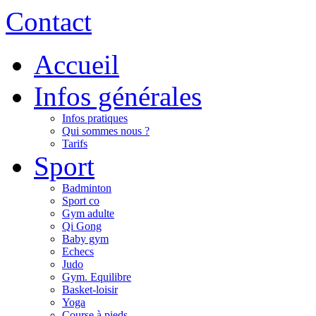
Contact
Accueil
Infos générales
Infos pratiques
Qui sommes nous ?
Tarifs
Sport
Badminton
Sport co
Gym adulte
Qi Gong
Baby gym
Echecs
Judo
Gym. Equilibre
Basket-loisir
Yoga
Course à pieds